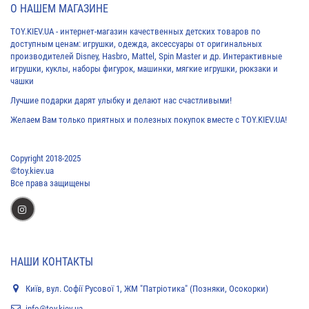
О НАШЕМ МАГАЗИНЕ
TOY.KIEV.UA - интернет-магазин качественных детских товаров по
доступным ценам: игрушки, одежда, аксессуары от оригинальных
производителей Disney, Hasbro, Mattel, Spin Master и др. Интерактивные
игрушки, куклы, наборы фигурок, машинки, мягкие игрушки, рюкзаки и
чашки
Лучшие подарки дарят улыбку и делают нас счастливыми!
Желаем Вам только приятных и полезных покупок вместе с TOY.KIEV.UA!
Copyright 2018-2025
©toy.kiev.ua
Все права защищены
НАШИ КОНТАКТЫ
Київ, вул. Софії Русової 1, ЖМ "Патріотика" (Позняки, Осокорки)
info@toy.kiev.ua